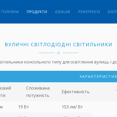
ГОЛОВНА
ПРОДУКТИ
IDEALAB
РЕФЕРЕНСИ
БЛО
ВУЛИЧНІ СВІТЛОДІОДНІ СВІТИЛЬНИКИ
вітильники консольного типу для освітлення вулиць і до
ХАРАКТЕРИСТИ
ловий
Споживана
Ефективність
тік
потужність
лм
19 Вт
153 лм/ Вт