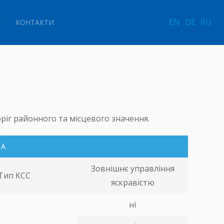
EN
DE
RU
Г
КОНТАКТИ
ріг районного та місцевого значення.
КА
Зовнішнє управління
Тип КСС
яскравістю
ні