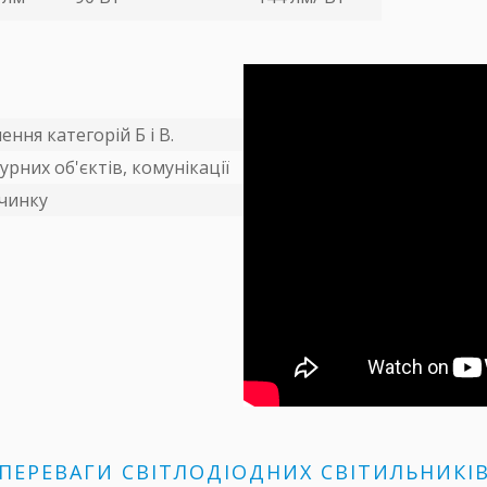
ння категорій Б і В.
урних об'єктів, комунікації
очинку
ПЕРЕВАГИ СВІТЛОДІОДНИХ СВІТИЛЬНИКІ